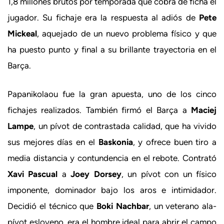
1,8 millones brutos por temporada que cobra de ficha el
jugador. Su fichaje era la respuesta al adiós de
Pete
Mickeal
, aquejado de un nuevo problema físico y que
ha puesto punto y final a su brillante trayectoria en el
Barça.
Papanikolaou fue la gran apuesta, uno de los cinco
fichajes realizados. También firmó el Barça a
Maciej
Lampe
, un pívot de contrastada calidad, que ha vivido
sus mejores días en el
Baskonia
, y ofrece buen tiro a
media distancia y contundencia en el rebote. Contrató
Xavi Pascual
a
Joey Dorsey
, un pívot con un físico
imponente, dominador bajo los aros e intimidador.
Decidió el técnico que
Boki Nachbar
, un veterano ala-
pívot esloveno, era el hombre ideal para abrir el campo