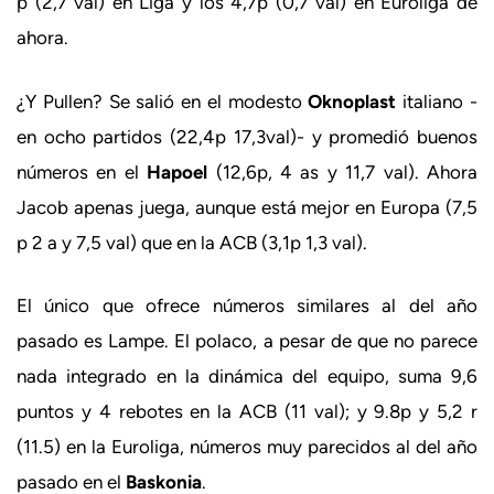
p (2,7 val) en Liga y los 4,7p (0,7 val) en Euroliga de
ahora.
¿Y Pullen? Se salió en el modesto
Oknoplast
italiano -
en ocho partidos (22,4p 17,3val)- y promedió buenos
números en el
Hapoel
(12,6p, 4 as y 11,7 val). Ahora
Jacob apenas juega, aunque está mejor en Europa (7,5
p 2 a y 7,5 val) que en la ACB (3,1p 1,3 val).
El único que ofrece números similares al del año
pasado es Lampe. El polaco, a pesar de que no parece
nada integrado en la dinámica del equipo, suma 9,6
puntos y 4 rebotes en la ACB (11 val); y 9.8p y 5,2 r
(11.5) en la Euroliga, números muy parecidos al del año
pasado en el
Baskonia
.