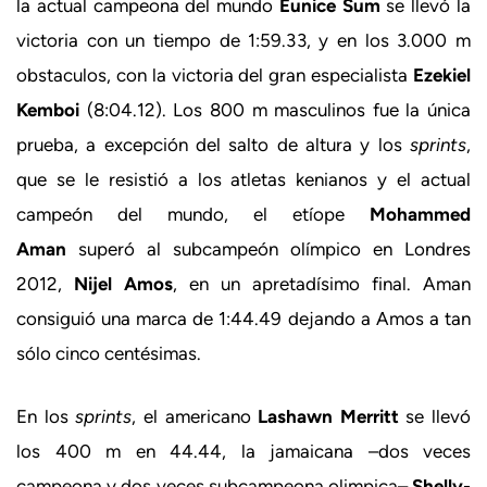
la actual campeona del mundo
Eunice Sum
se llevó la
victoria con un tiempo de 1:59.33, y en los 3.000 m
obstaculos, con la victoria del gran especialista
Ezekiel
Kemboi
(8:04.12). Los 800 m masculinos fue la única
prueba, a excepción del salto de altura y los
sprints
,
que se le resistió a los atletas kenianos y el actual
campeón del mundo, el etíope
Mohammed
Aman
superó al subcampeón olímpico en Londres
2012,
Nijel Amos
, en un apretadísimo final. Aman
consiguió una marca de 1:44.49 dejando a Amos a tan
sólo cinco centésimas.
En los
sprints
, el americano
Lashawn Merritt
se llevó
los 400 m en 44.44, la jamaicana –dos veces
campeona y dos veces subcampeona olimpica–
Shelly-