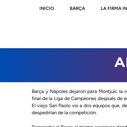
INICIO
BARÇA
LA FIRMA I
A
Barça y Nápoles dejaron para Montjuïc la 
final de la Liga de Campeones después de 
El viejo San Paolo vio a dos equipos que, d
despedirían de la competición.
Regresaba el Barça al mismo escenario donde